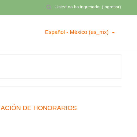
Usted no ha ingresado. (
Ingresar
)
Español - México ‎(es_mx)‎
MACIÓN DE HONORARIOS