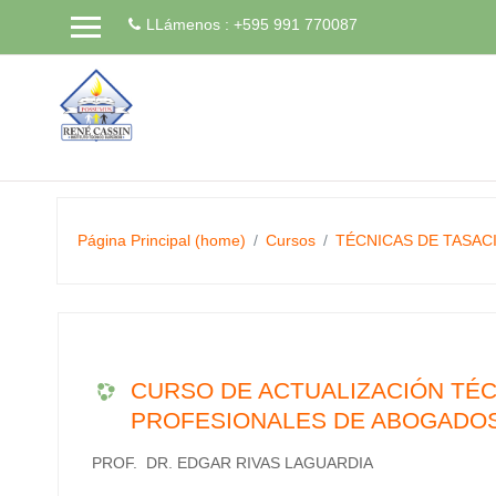
LLámenos : +595 991 770087
Saltar
a
contenido
principal
Página Principal (home)
Cursos
TÉCNICAS DE TASAC
CURSO DE ACTUALIZACIÓN TÉC
PROFESIONALES DE ABOGADO
PROF. DR. EDGAR RIVAS LAGUARDIA