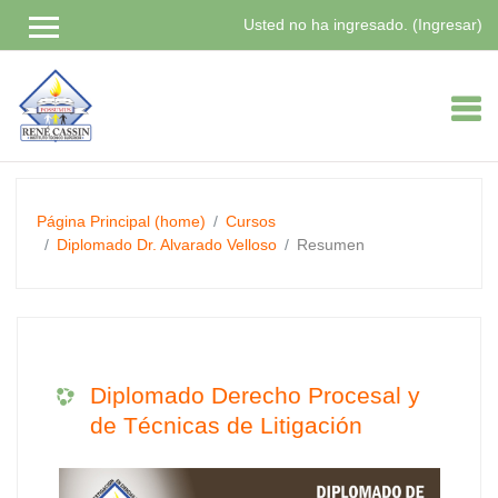
Usted no ha ingresado. (
Ingresar
)
Saltar
a
contenido
principal
Página Principal (home)
Cursos
Diplomado Dr. Alvarado Velloso
Resumen
Diplomado Derecho Procesal y
de Técnicas de Litigación